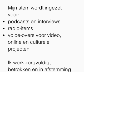
Mijn stem wordt ingezet
voor:
podcasts en interviews
radio-items
voice-overs voor video,
online en culturele
projecten
Ik werk zorgvuldig,
betrokken en in afstemming
met de opdrachtgever.
Altijd met oog voor het
verhaal dat verteld mag
worden.
RTV Apeldoorn